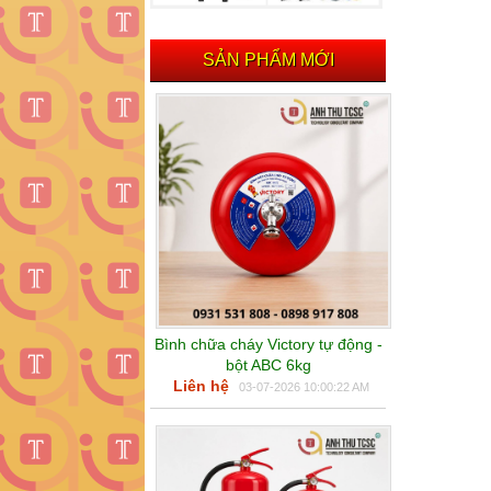
SẢN PHẨM MỚI
Bình chữa cháy Victory tự động -
bột ABC 6kg
Liên hệ
03-07-2026 10:00:22 AM