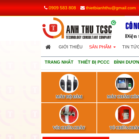
0909 583 808
thietbianhthu@gmail.com
GIỚI THIỆU
SẢN PHẨM
TIN TỨ
TRANG NHẤT
THIẾT BỊ PCCC
BÌNH DƯƠN
MÁY BỘ ĐÀM
MÁY CHẤM CÔ
VÒI CHỮA CHÁY
TỦ CHỮA CHÁ