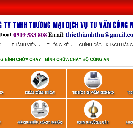
C
THÀNH VIÊN
THỐNG KÊ
CHÍNH SÁCH KHÁCH HÀNG
G BÌNH CHỮA CHÁY
BÌNH CHỮA CHÁY BỘ CÔNG AN
NG
MÁY ĐẾM TIỀN
THIẾT BỊ VĂN PHÒNG
TH
Y
ĐÈN CHIẾU SÁNG KHẨN
KIM CHỐNG SÉT
LIN
CẤP