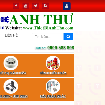
LIÊN HỆ
0909 583 808
Hotline:
IẾT BỊ BÁO CHÁY
BÌNH CHỮA CHÁY
H KIỆN - PHỤ KIỆN
SẢN PHẨM KHÁC