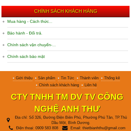
CHÍNH SÁCH KHÁCH HÀNG
Mua hàng - Cách thức...
Bảo hành - Đổi trả.
Chính sách vận chuyển-...
Chính sách bảo mật
Giới thiệu
Sản phẩm
Tin Tức
Thành viên
Thống kê
Chính sách khách hàng
Liên hệ
CTY TNHH TM DV TV CÔNG
NGHỆ ANH THƯ
Địa chỉ:
Số 326, Đường Điện Biên Phủ, Phường Phú Tân, TP.Thủ
Dầu Một, Bình Dương.
Điện thoại:
0909 583 808
Email:
thietbianhthu@gmail.com