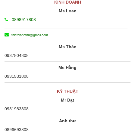
KINH DOANH
Ms Loan
0898917808
thietbianhthu@gmail.com
Ms Thảo
0937804808
Ms Hằng
0931531808
KỸ THUẬT
Mr Đạt
0931983808
Anh thư
0896693808