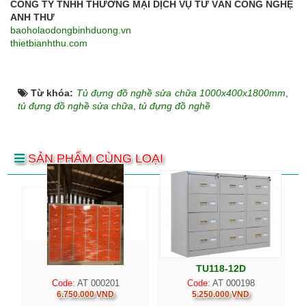
CÔNG TY TNHH THƯƠNG MẠI DỊCH VỤ TƯ VẤN CÔNG NGHỆ
ANH THƯ
baoholaodongbinhduong.vn
thietbianhthu.com
Từ khóa:
Tủ đựng đồ nghề sửa chữa 1000x400x1800mm
,
tủ đựng đồ nghề sửa chữa
,
tủ đựng đồ nghề
SẢN PHẨM CÙNG LOẠI
Tủ 48 ngăn kéo
TỦ HỒ SƠ GHÉP
TU118-12D
Code:
AT 000201
Code:
AT 000198
6.750.000 VND
5.250.000 VND