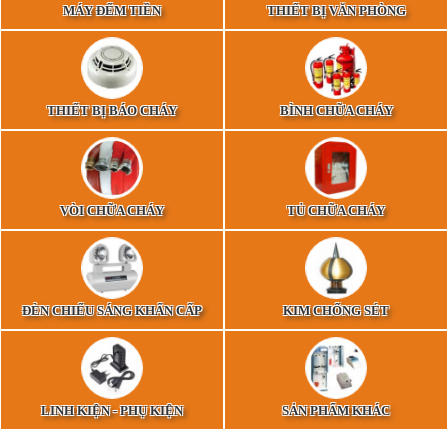
MÁY ĐẾM TIỀN
THIẾT BỊ VĂN PHÒNG
THIẾT BỊ BÁO CHÁY
BÌNH CHỮA CHÁY
VÒI CHỮA CHÁY
TỦ CHỮA CHÁY
ĐÈN CHIẾU SÁNG KHẨN CẤP
KIM CHỐNG SÉT
LINH KIỆN - PHỤ KIỆN
SẢN PHẨM KHÁC