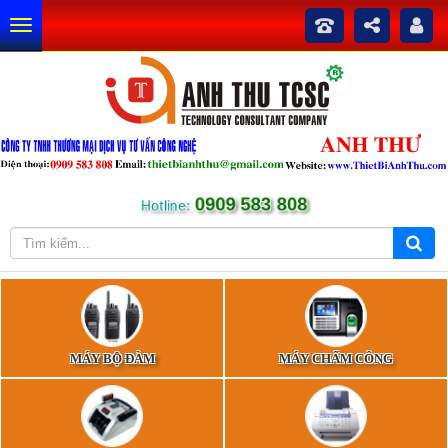
0909 583 808
Hotline:
MÁY BỘ ĐÀM
MÁY CHẤM CÔNG