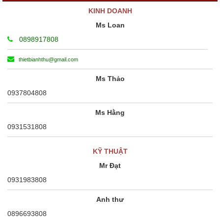
KINH DOANH
Ms Loan
0898917808
thietbianhthu@gmail.com
Ms Thảo
0937804808
Ms Hằng
0931531808
KỸ THUẬT
Mr Đạt
0931983808
Anh thư
0896693808