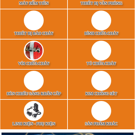
MÁY ĐẾM TIỀN
THIẾT BỊ VĂN PHÒNG
THIẾT BỊ BÁO CHÁY
BÌNH CHỮA CHÁY
VÒI CHỮA CHÁY
TỦ CHỮA CHÁY
ĐÈN CHIẾU SÁNG KHẨN CẤP
KIM CHỐNG SÉT
LINH KIỆN - PHỤ KIỆN
SẢN PHẨM KHÁC