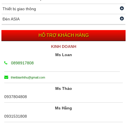
Thiết bị giao thông
Đèn ASIA
HỖ TRỢ KHÁCH HÀNG
KINH DOANH
Ms Loan
0898917808
thietbianhthu@gmail.com
Ms Thảo
0937804808
Ms Hằng
0931531808