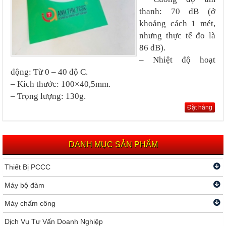
thanh: 70 dB (ở
khoảng cách 1 mét,
nhưng thực tế đo là
86 dB).
– Nhiệt độ hoạt
động: Từ 0 – 40 độ C.
– Kích thước: 100×40,5mm.
– Trọng lượng: 130g.
Đặt hàng
DANH MỤC SẢN PHẨM
Thiết Bị PCCC
Máy bộ đàm
Máy chấm công
Dịch Vụ Tư Vấn Doanh Nghiệp