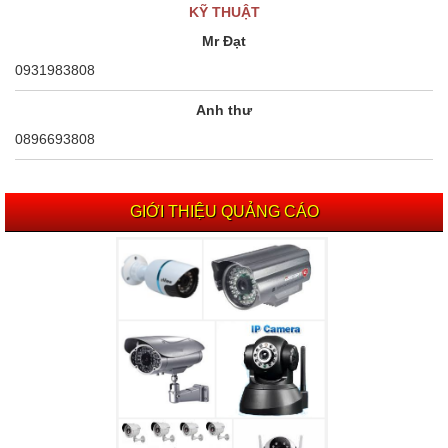
KỸ THUẬT
Mr Đạt
0931983808
Anh thư
0896693808
GIỚI THIỆU QUẢNG CÁO