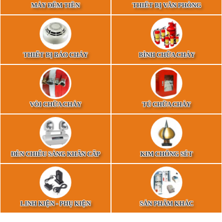
MÁY ĐẾM TIỀN
THIẾT BỊ VĂN PHÒNG
THIẾT BỊ BÁO CHÁY
BÌNH CHỮA CHÁY
VÒI CHỮA CHÁY
TỦ CHỮA CHÁY
ĐÈN CHIẾU SÁNG KHẨN CẤP
KIM CHỐNG SÉT
LINH KIỆN - PHỤ KIỆN
SẢN PHẨM KHÁC