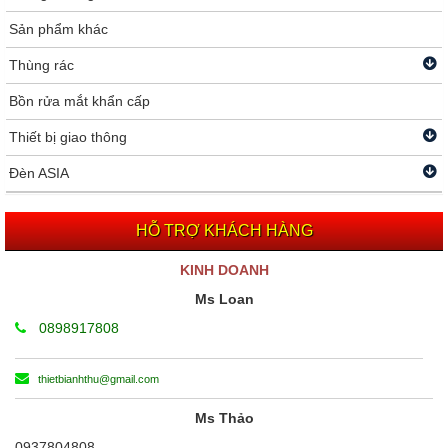
Sản phẩm khác
Thùng rác
Bồn rửa mắt khẩn cấp
Thiết bị giao thông
Đèn ASIA
HỖ TRỢ KHÁCH HÀNG
KINH DOANH
Ms Loan
0898917808
thietbianhthu@gmail.com
Ms Thảo
0937804808