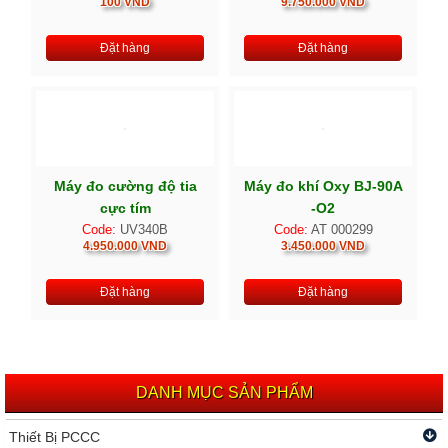
100 VND
9.750.000 VND
Đặt hàng
Đặt hàng
Máy đo cường độ tia
Máy đo khí Oxy BJ-90A
cực tím
-O2
Code:
UV340B
Code:
AT 000299
4.950.000 VND
3.450.000 VND
Đặt hàng
Đặt hàng
DANH MỤC SẢN PHẨM
Thiết Bị PCCC