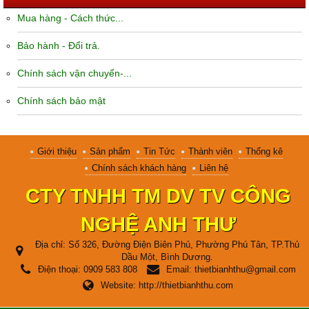
Mua hàng - Cách thức...
Bảo hành - Đổi trả.
Chính sách vận chuyển-...
Chính sách bảo mật
Giới thiệu
Sản phẩm
Tin Tức
Thành viên
Thống kê
Chính sách khách hàng
Liên hệ
CTY TNHH TM DV TV CÔNG
NGHỆ ANH THƯ
Địa chỉ:
Số 326, Đường Điện Biên Phủ, Phường Phú Tân, TP.Thủ
Dầu Một, Bình Dương.
Điện thoại:
0909 583 808
Email:
thietbianhthu@gmail.com
Website:
http://thietbianhthu.com