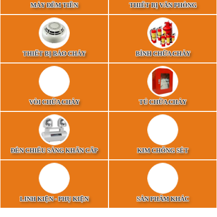
MÁY ĐẾM TIỀN
THIẾT BỊ VĂN PHÒNG
THIẾT BỊ BÁO CHÁY
BÌNH CHỮA CHÁY
VÒI CHỮA CHÁY
TỦ CHỮA CHÁY
ĐÈN CHIẾU SÁNG KHẨN CẤP
KIM CHỐNG SÉT
LINH KIỆN - PHỤ KIỆN
SẢN PHẨM KHÁC