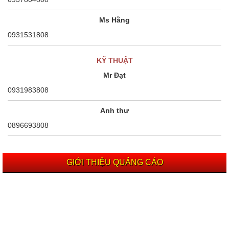
Ms Hằng
0931531808
KỸ THUẬT
Mr Đạt
0931983808
Anh thư
0896693808
GIỚI THIỆU QUẢNG CÁO