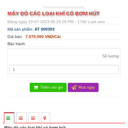
MÁY DÒ CÁC LOẠI KHÍ CÓ BƠM HÚT
Đăng ngày 19-07-2023 05:29:29 PM - 1766 Lượt xem
Mã sản phẩm:
AT 000303
Giá bán:
7.075.000 VND/Cái
Bảo hành:
Số lượng
Thêm vào giỏ
Mua ngay
Máy dò các loại khí có bơm hút