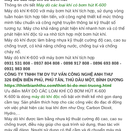
Thông tin chi tiết
Máy dò các loại khí có bơm hút K-600
Máy dò khí K-600
với máy bơm hút khí tích hợp, sử dụng vòng
tuần hoàn tích hợp tiên tiến, với công nghệ thiết kế mức thông
minh tiêu chuẩn và công nghệ truyền thông lai kỹ thuật số
tương tự. Máy cho khả năng phát hiện khí nhanh hơn và có thể
phát hiện khí độc từ xa nhờ tích hợp một bơm hút khí.
Máy dò khí được làm bằng nhựa kỹ thuật cường độ cao, cao su
chống trượt, có khả năng chống nước, chống bụi và chống
cháy nổ.
Máy dò khí K-600 với máy bơm hút khí tích hợp
0931 531 808 - 0937 804 808 - 0898 917 808 - 0896 693 808 -
0931 983 808
CÔNG TY TNHH TM DV TƯ VẤN CÔNG NGHỆ ANH THƯ
326 ĐIỆN BIÊN PHỦ, PHÚ TÂN, THỦ DẦU MỘT, BÌNH DƯƠNG
https://thietbianhthu.com/thiet-bi-do-moi-truong.html
Ưu điểm MÁY DÒ CÁC LOẠI KHÍ CÓ BƠM HÚT K-600
K-600 là dòng
máy dò khí độc
nổi bật với thiết kế nhỏ gọn dạng
cầm tay. Sản phẩm thích hợp cho các công việc đo đạc di động
với việc phát hiện các loại khí đơn như Oxy, Carbon Dioxit,
Hydro,...
Máy dò khí được làm bằng nhựa kỹ thuật cường độ cao, cao su
chống trượt, điều này giúp cho quá trình sử dụng, thao tác với
máy dễ dàng. Người sử dụng có thể cầm và di chuyển máy mà