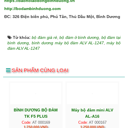
https://baoholaodongbinhduong.vn
http://bodambinhduong.com
ĐC: 326 Điện biên phủ, Phú Tân, Thủ Dầu Một, Bình Dương
Từ khóa:
bộ đàm giá rẻ
,
bộ đàm ở bình dương
,
bộ đàm tại
bình dương
,
bình dương máy bộ đàm ALV AL-1247
,
máy bộ
đàm ALV AL-1247
SẢN PHẨM CÙNG LOẠI
BÌNH DƯƠNG BỘ ĐÀM
Máy bộ đàm mini ALV
TK F5 PLUS
AL-A16
Code:
AT 000169
Code:
AT 000167
1.750.000 VND
1.250.000 VND