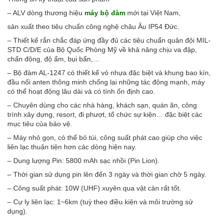
– ALV dòng thương hiệu
máy bộ đàm
mới tại Việt Nam,
sản xuất theo tiêu chuẩn công nghệ châu Âu IP54 Đức.
– Thiết kế rắn chắc đáp ứng đầy đủ các tiêu chuẩn quân đội MIL-
STD C/D/E của Bộ Quốc Phòng Mỹ về khả năng chịu va đập,
chấn động, độ ẩm, bụi bẩn,…
– Bộ đàm AL-1247 có thiết kế vỏ nhựa đặc biệt và khung bao kín,
đầu nối anten thông minh chống lại những tác động mạnh, máy
có thể hoạt động lâu dài và có tính ổn định cao.
– Chuyên dùng cho các nhà hàng, khách sạn, quán ăn, công
trình xây dựng, resort, đi phượt, tổ chức sự kiện… đặc biệt các
mục tiêu của bảo vệ.
– Máy nhỏ gọn, có thể bỏ túi, công suất phát cao giúp cho việc
liên lạc thuận tiện hơn các dòng hiện nay.
– Dung lượng Pin: 5800 mAh sạc nhồi (Pin Lion).
– Thời gian sử dụng pin lên đến 3 ngày và thời gian chờ 5 ngày.
– Công suất phát: 10W (UHF) xuyên qua vật cản rất tốt.
– Cự ly liên lạc: 1~6km (tuỳ theo điều kiện và môi trường sử
dụng).