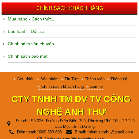
CHÍNH SÁCH KHÁCH HÀNG
Mua hàng - Cách thức...
Bảo hành - Đổi trả.
Chính sách vận chuyển-...
Chính sách bảo mật
Giới thiệu
Sản phẩm
Tin Tức
Thành viên
Thống kê
Chính sách khách hàng
Liên hệ
CTY TNHH TM DV TV CÔNG
NGHỆ ANH THƯ
Địa chỉ:
Số 326, Đường Điện Biên Phủ, Phường Phú Tân, TP.Thủ
Dầu Một, Bình Dương.
Điện thoại:
0909 583 808
Email:
thietbianhthu@gmail.com