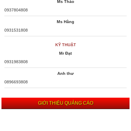
Ms Thảo
0937804808
Ms Hằng
0931531808
KỸ THUẬT
Mr Đạt
0931983808
Anh thư
0896693808
GIỚI THIỆU QUẢNG CÁO