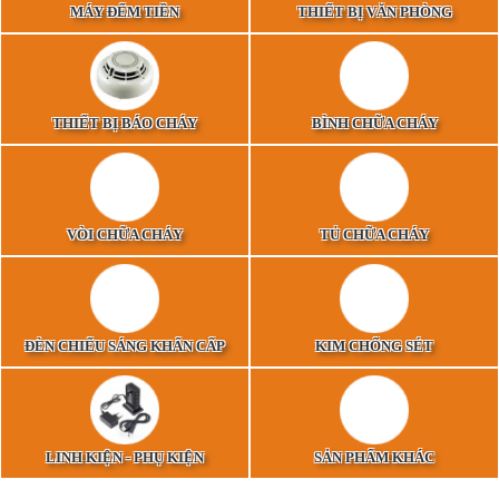
MÁY ĐẾM TIỀN
THIẾT BỊ VĂN PHÒNG
THIẾT BỊ BÁO CHÁY
BÌNH CHỮA CHÁY
VÒI CHỮA CHÁY
TỦ CHỮA CHÁY
ĐÈN CHIẾU SÁNG KHẨN CẤP
KIM CHỐNG SÉT
LINH KIỆN - PHỤ KIỆN
SẢN PHẨM KHÁC