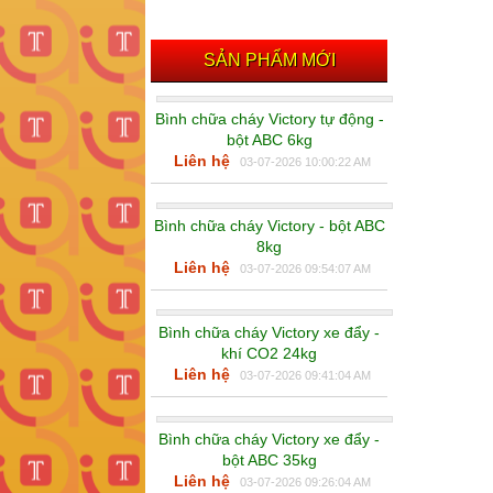
SẢN PHẨM MỚI
Bình chữa cháy Victory tự động -
bột ABC 6kg
Liên hệ
03-07-2026 10:00:22 AM
Bình chữa cháy Victory - bột ABC
8kg
Liên hệ
03-07-2026 09:54:07 AM
Bình chữa cháy Victory xe đẩy -
khí CO2 24kg
Liên hệ
03-07-2026 09:41:04 AM
Bình chữa cháy Victory xe đẩy -
bột ABC 35kg
Liên hệ
03-07-2026 09:26:04 AM