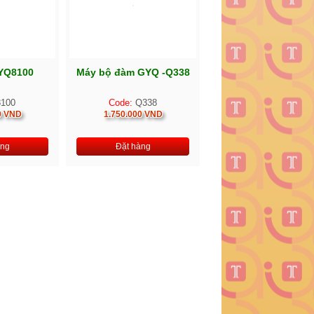
YQ8100
Máy bộ đàm GYQ -Q338
100
Code:
Q338
0 VND
1.750.000 VND
àng
Đặt hàng