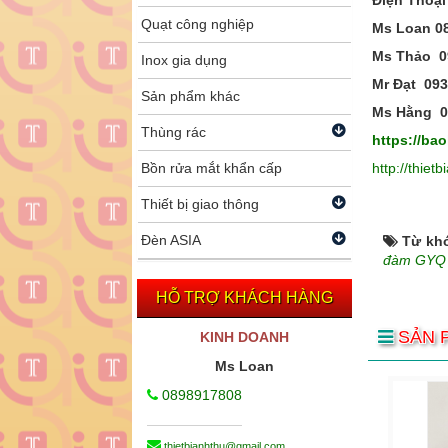
Điện Thoại
Quạt công nghiệp
Ms Loan 08
Ms Thảo 0
Inox gia dụng
Mr Đạt 093
Sản phẩm khác
Ms Hằng 0
Thùng rác
https://b
Bồn rửa mắt khẩn cấp
http://thiet
Thiết bị giao thông
Đèn ASIA
Từ kh
đàm GYQ
HỖ TRỢ KHÁCH HÀNG
SẢN 
KINH DOANH
Ms Loan
0898917808
thietbianhthu@gmail.com