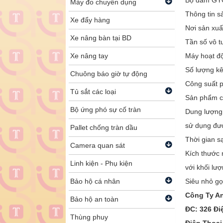
Bộ đàm GY
Máy đo chuyên dụng
Thông tin 
Xe đẩy hàng
Nơi sản xuấ
Xe nâng bàn tại BD
Tần số vô 
Xe nâng tay
Máy hoạt độ
Số lượng kê
Chuông báo giờ tự động
Công suất p
Tủ sắt các loại
Sản phẩm có
Bộ ứng phó sự cố tràn
Dung lượng
sử dụng đư
Pallet chống tràn dầu
Thời gian s
Camera quan sát
Kích thước
Linh kiện - Phụ kiện
với khối lư
Bảo hộ cá nhân
Siêu nhỏ g
Công Ty A
Bảo hộ an toàn
ĐC: 326 Đi
Thùng phuy