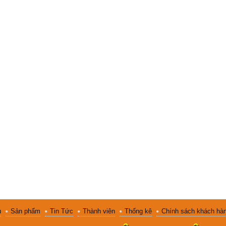
u
Sản phẩm
Tin Tức
Thành viên
Thống kê
Chính sách khách hà