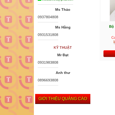
Ms Thảo
0937804808
Bộ
Ms Hằng
0931531808
Co
1
KỸ THUẬT
Mr Đạt
0931983808
Anh thư
0896693808
GIỚI THIỆU QUẢNG CÁO