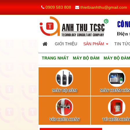
0909 583 808
thietbianhthu@gmail.com
GIỚI THIỆU
SẢN PHẨM
TIN TỨ
TRANG NHẤT
MÁY BỘ ĐÀM
MÁY BỘ ĐÀM
MÁY BỘ ĐÀM
MÁY CHẤM CÔ
VÒI CHỮA CHÁY
TỦ CHỮA CHÁ