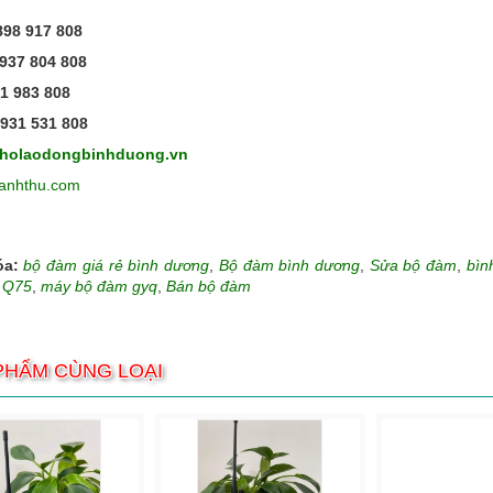
98 917 808
937 804 808
1 983 808
931 531 808
aoholaodongbinhduong.vn
bianhthu.com
óa:
bộ đàm giá rẻ bình dương
,
Bộ đàm bình dương
,
Sửa bộ đàm
,
bìn
 Q75
,
máy bộ đàm gyq
,
Bán bộ đàm
PHẨM CÙNG LOẠI