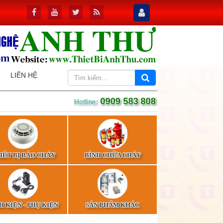
LIÊN HỆ
0909 583 808
Hotline:
IẾT BỊ BÁO CHÁY
BÌNH CHỮA CHÁY
H KIỆN - PHỤ KIỆN
SẢN PHẨM KHÁC