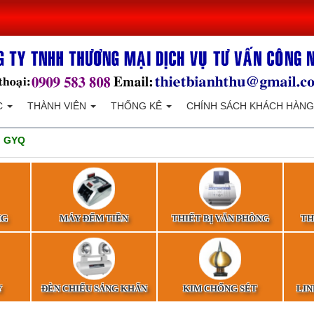
C
THÀNH VIÊN
THỐNG KÊ
CHÍNH SÁCH KHÁCH HÀNG
 GYQ
NG
MÁY ĐẾM TIỀN
THIẾT BỊ VĂN PHÒNG
TH
Y
ĐÈN CHIẾU SÁNG KHẨN
KIM CHỐNG SÉT
LIN
CẤP