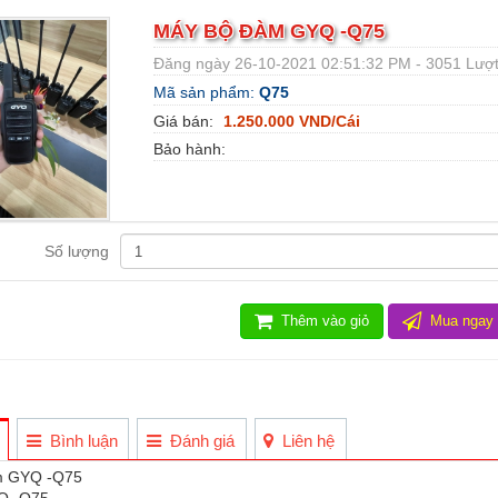
MÁY BỘ ĐÀM GYQ -Q75
Đăng ngày 26-10-2021 02:51:32 PM - 3051 Lượ
Mã sản phẩm:
Q75
Giá bán:
1.250.000 VND/Cái
Bảo hành:
Số lượng
Thêm vào giỏ
Mua ngay
Bình luận
Đánh giá
Liên hệ
m GYQ -Q75