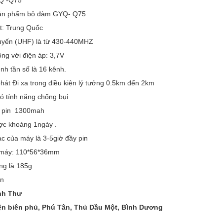
Q -Q75
sản phẩm bộ đàm GYQ- Q75
t: Trung Quốc
tuyến (UHF) là từ 430-440MHZ
ng với điện áp: 3,7V
nh tần số là 16 kênh.
hát Đi xa trong điều kiện lý tưởng 0.5km đến 2km
 tính năng chống bụi
 pin 1300mah
ợc khoảng 1ngày .
ạc của máy là 3-5giờ đầy pin
 máy: 110*56*36mm
ợng là 185g
ọn
nh Thư
ện biên phủ, Phú Tân, Thủ Dầu Một, Bình Dương