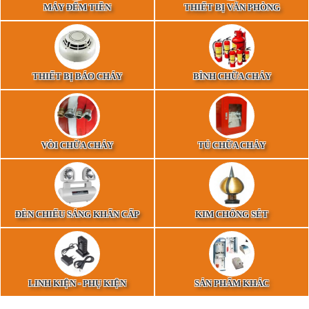
MÁY ĐẾM TIỀN
THIẾT BỊ VĂN PHÒNG
THIẾT BỊ BÁO CHÁY
BÌNH CHỮA CHÁY
VÒI CHỮA CHÁY
TỦ CHỮA CHÁY
ĐÈN CHIẾU SÁNG KHẨN CẤP
KIM CHỐNG SÉT
LINH KIỆN - PHỤ KIỆN
SẢN PHẨM KHÁC