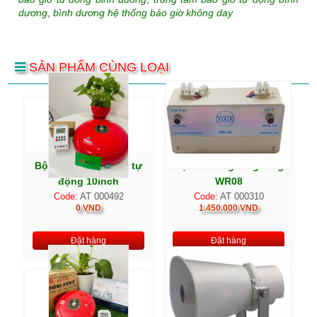
dương
,
bình dương hệ thống báo giờ không day
SẢN PHẨM CÙNG LOẠI
Bộ chuông báo giờ tự
Bộ thu sóng reng reng
động 10inch
WR08
Code:
AT 000492
Code:
AT 000310
0 VND
1.450.000 VND
Đặt hàng
Đặt hàng