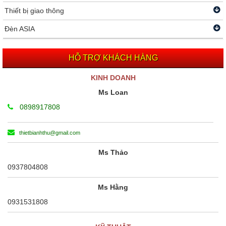
Thiết bị giao thông
Đèn ASIA
HỖ TRỢ KHÁCH HÀNG
KINH DOANH
Ms Loan
0898917808
thietbianhthu@gmail.com
Ms Thảo
0937804808
Ms Hằng
0931531808