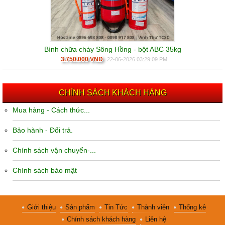
Bình chữa cháy Sông Hồng - bột ABC 35kg
3.750.000 VND
22-06-2026 03:29:09 PM
CHÍNH SÁCH KHÁCH HÀNG
Mua hàng - Cách thức...
Bảo hành - Đổi trả.
Chính sách vận chuyển-...
Chính sách bảo mật
Giới thiệu
Sản phẩm
Tin Tức
Thành viên
Thống kê
Chính sách khách hàng
Liên hệ