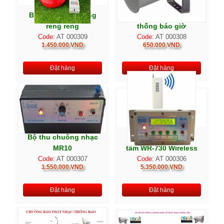
Bộ báo giờ tự động
Loa phát nhạc hệ
reng reng
thống báo giờ
Code:
AT 000309
Code:
AT 000308
1.450.000 VND
650.000 VND
Đặt hàng
Đặt hàng
Bộ thu chuông nhạc
Bộ điều khiển trung
MR10
tâm WR-730 Wireless
Code:
AT 000307
Code:
AT 000306
1.550.000 VND
5.350.000 VND
Đặt hàng
Đặt hàng