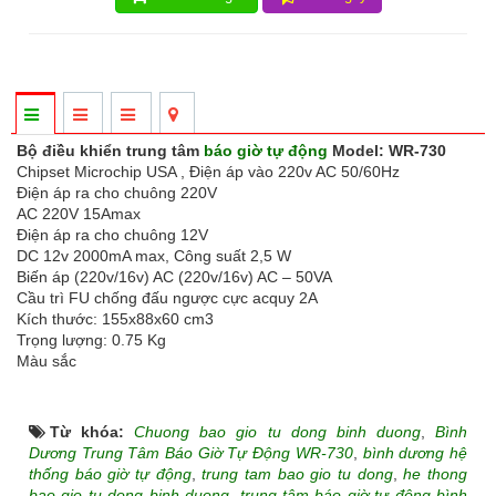
Bộ điều khiển trung tâm
báo giờ tự động
Model: WR-730
Chipset Microchip USA , Điện áp vào 220v AC 50/60Hz
Điện áp ra cho chuông 220V
AC 220V 15Amax
Điện áp ra cho chuông 12V
DC 12v 2000mA max, Công suất 2,5 W
Biến áp (220v/16v) AC (220v/16v) AC – 50VA
Cầu trì FU chống đấu ngược cực acquy 2A
Kích thước: 155x88x60 cm3
Trọng lượng: 0.75 Kg
Màu sắc
Từ khóa:
Chuong bao gio tu dong binh duong
,
Bình
Dương Trung Tâm Báo Giờ Tự Động WR-730
,
bình dương hệ
thống báo giờ tự động
,
trung tam bao gio tu dong
,
he thong
bao gio tu dong binh duong
,
trung tâm báo giờ tự động bình