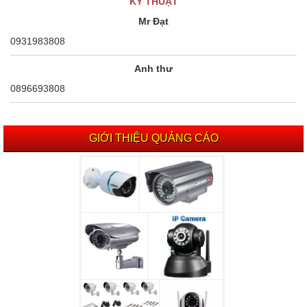
KỸ THUẬT
Mr Đạt
0931983808
Anh thư
0896693808
GIỚI THIỆU QUẢNG CÁO