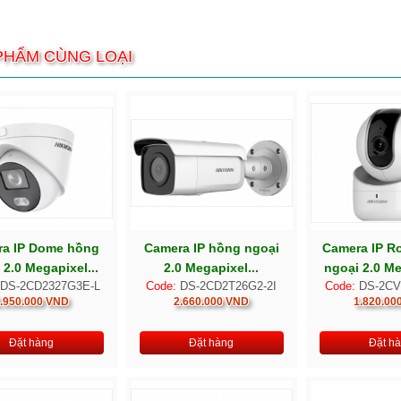
PHẨM CÙNG LOẠI
a IP Dome hồng
Camera IP hồng ngoại
Camera IP R
 2.0 Megapixel...
2.0 Megapixel...
ngoại 2.0 Me
DS-2CD2327G3E-L
Code:
DS-2CD2T26G2-2I
Code:
DS-2CV
.950.000 VND
2.660.000 VND
1.820.00
Đặt hàng
Đặt hàng
Đặt h