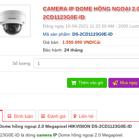
CAMERA IP DOME HỒNG NGOẠI 2.0
2CD1123G0E-ID
Đăng ngày 15-04-2021 11:22:50 AM - 2000 Lượ
Mã sản phẩm:
DS-2CD1123G0E-ID
Giá bán:
1.550.000 VND/Cái
Bảo hành:
24 tháng
Số lượng
Thêm vào giỏ
Mua ngay
Bình luận
Đánh giá
Liên hệ
Dome hồng ngoại 2.0 Megapixel HIKVISION DS-2CD1123G0E-ID
23G0E-ID là dòng
camera IP
Dome hồng ngoại 2.0 Megapixel.