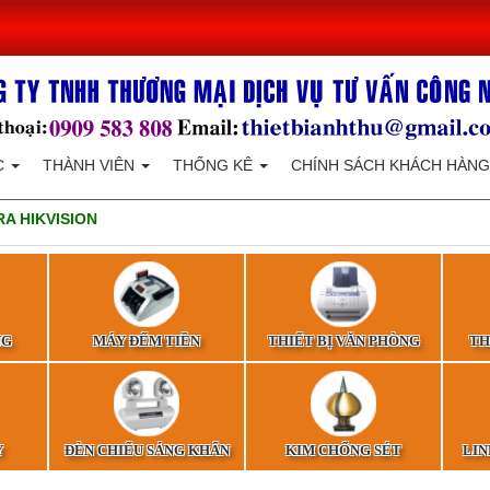
C
THÀNH VIÊN
THỐNG KÊ
CHÍNH SÁCH KHÁCH HÀNG
A HIKVISION
NG
MÁY ĐẾM TIỀN
THIẾT BỊ VĂN PHÒNG
TH
Y
ĐÈN CHIẾU SÁNG KHẨN
KIM CHỐNG SÉT
LIN
CẤP