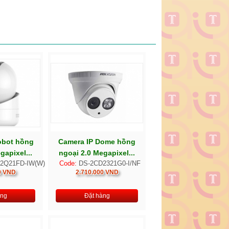
obot hồng
Camera IP Dome hồng
gapixel...
ngoại 2.0 Megapixel...
2Q21FD-IW(W)
Code:
DS-2CD2321G0-I/NF
0 VND
2.710.000 VND
àng
Đặt hàng