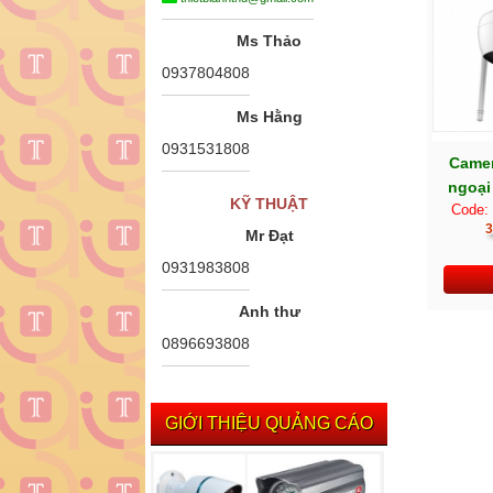
Ms Thảo
0937804808
Ms Hằng
0931531808
Camer
ngoại
KỸ THUẬT
Code:
3
Mr Đạt
0931983808
Anh thư
0896693808
GIỚI THIỆU QUẢNG CÁO