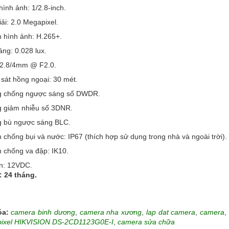
hình ảnh: 1/2.8-inch.
ải: 2.0 Megapixel.
 hình ảnh: H.265+.
áng: 0.028 lux.
h: 2.8/4mm @ F2.0.
 sát hồng ngoại: 30 mét.
g chống ngược sáng số DWDR.
g giảm nhiễu số 3DNR.
g bù ngược sáng BLC.
n chống bụi và nước: IP67 (thích hợp sử dụng trong nhà và ngoài trời).
n chống va đập: IK10.
ện: 12VDC.
: 24 tháng.
óa:
camera binh dương
,
camera nha xương
,
lap dat camera
,
camera
,
pixel HIKVISION DS-2CD1123G0E-I
,
camera sửa chữa