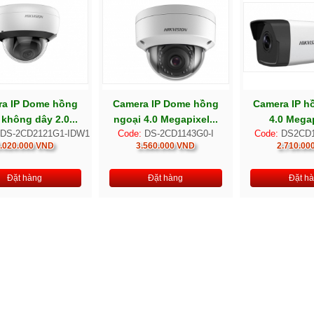
a IP Dome hồng
Camera IP Dome hồng
Camera IP h
 không dây 2.0...
ngoại 4.0 Megapixel...
4.0 Megap
DS-2CD2121G1-IDW1
Code:
DS-2CD1143G0-I
Code:
DS2CD1
.020.000 VND
3.560.000 VND
2.710.00
Đặt hàng
Đặt hàng
Đặt h