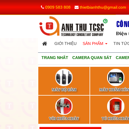
0909 583 808
thietbianhthu@gmail.com
GIỚI THIỆU
SẢN PHẨM
TIN TỨ
TRANG NHẤT
CAMERA QUAN SÁT
CAMER
MÁY BỘ ĐÀM
MÁY CHẤM CÔ
VÒI CHỮA CHÁY
TỦ CHỮA CHÁ