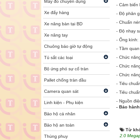
Máy đo chuyên dụng
- Cảm biến 
Xe đẩy hàng
- Độ phân gi
- Chuẩn nén
Xe nâng bàn tại BD
- Độ nhạy s
Xe nâng tay
- Ống kín
Chuông báo giờ tự động
- Tầm quan
- Chức năn
Tủ sắt các loại
- Chức năn
Bộ ứng phó sự cố tràn
- Chức năn
Pallet chống tràn dầu
- Tiêu chuẩ
Camera quan sát
- Tiêu chuẩ
- Nguồn đi
Linh kiện - Phụ kiện
- Bảo hành
Bảo hộ cá nhân
Bảo hộ an toàn
Từ kh
2.0 Mega
Thùng phuy