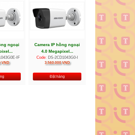
ồng ngoại
Camera IP hồng ngoại
ixel...
4.0 Megapixel...
043G0E-IF
Code:
DS-2CD1043G0-I
0 VND
3.560.000 VND
àng
Đặt hàng