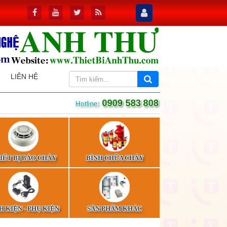
LIÊN HỆ
0909 583 808
Hotline:
IẾT BỊ BÁO CHÁY
BÌNH CHỮA CHÁY
H KIỆN - PHỤ KIỆN
SẢN PHẨM KHÁC