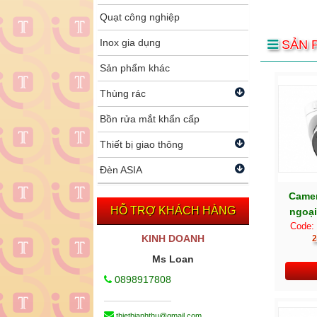
Quạt công nghiệp
Inox gia dụng
SẢN 
Sản phẩm khác
Thùng rác
Bồn rửa mắt khẩn cấp
Thiết bị giao thông
Đèn ASIA
Camer
HỖ TRỢ KHÁCH HÀNG
ngoại
Code:
KINH DOANH
2
Ms Loan
0898917808
thietbianhthu@gmail.com