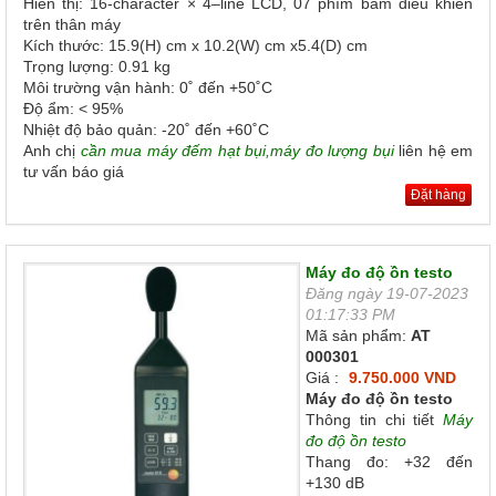
Hiển thị: 16-character × 4–line LCD, 07 phím bấm điều khiển
trên thân máy
Kích thước: 15.9(H) cm x 10.2(W) cm x5.4(D) cm
Trọng lượng: 0.91 kg
Môi trường vận hành: 0˚ đến +50˚C
Độ ẩm: < 95%
Nhiệt độ bảo quản: ‐20˚ đến +60˚C
Anh chị
cần mua máy đếm hạt bụi,máy đo lượng bụi
liên hệ em
tư vấn báo giá
Đặt hàng
Máy đo độ ồn testo
Đăng ngày 19-07-2023
01:17:33 PM
Mã sản phẩm:
AT
000301
Giá :
9.750.000 VND
Máy đo độ ồn testo
Thông tin chi tiết
Máy
đo độ ồn testo
Thang đo: +32 đến
+130 dB