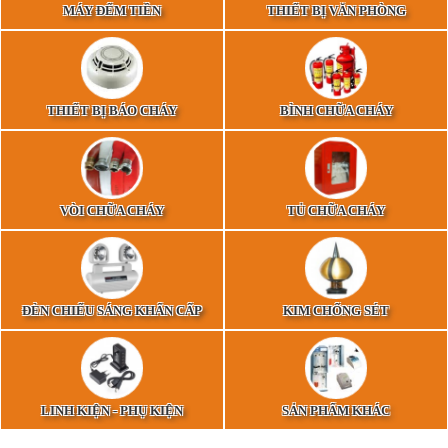
MÁY ĐẾM TIỀN
THIẾT BỊ VĂN PHÒNG
THIẾT BỊ BÁO CHÁY
BÌNH CHỮA CHÁY
VÒI CHỮA CHÁY
TỦ CHỮA CHÁY
ĐÈN CHIẾU SÁNG KHẨN CẤP
KIM CHỐNG SÉT
LINH KIỆN - PHỤ KIỆN
SẢN PHẨM KHÁC