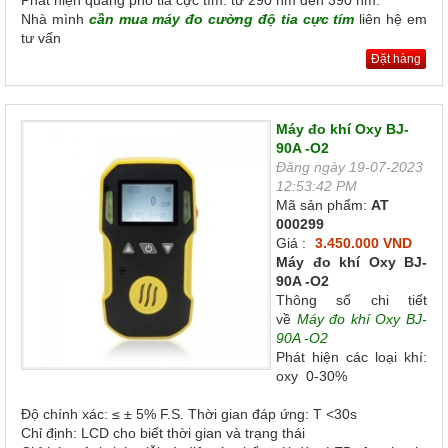
Phát hiện quang phổ tia cực tím: từ 290 nm đến 390 nm.
Nhà mình
cần mua máy đo cường độ tia cực tím
liên hệ em
tư vấn
Đặt hàng
Máy đo khí Oxy BJ-
90A -O2
Đăng ngày 19-07-2023
12:53:42 PM
Mã sản phẩm:
AT
000299
Giá :
3.450.000 VND
Máy đo khí Oxy BJ-
90A -O2
Thông số chi tiết
về
Máy đo khí Oxy BJ-
90A -O2
Phát hiện các loại khí:
oxy 0-30%
Độ chính xác: ≤ ± 5% F.S. Thời gian đáp ứng: T <30s
Chỉ định: LCD cho biết thời gian và trạng thái