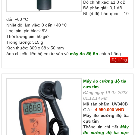
Độ chính xác: ±1,0 dB
Độ phân giải: 0,1 dB
Nhiệt độ bảo quản: -10
đến +60 °C
Nhiệt độ làm việc: 0 đến +40 °C
Loại pin: pin block 9V
Thời lượng pin: 50 giờ
Trọng lượng: 315 g
Kích thước: 309 x 68 x 50 mm
Anh chị cần liên hệ em tư vấn về
máy đo độ ồn
chính hãng
Đặt hàng
Máy đo cường độ tia
cực tím
Đăng ngày 19-07-2023
01:12:14 PM
Mã sản phẩm:
UV340B
Giá :
4.950.000 VND
Máy đo cường độ tia
cực tím
Thông tin chi tiết
Máy
đo cường độ tia cực