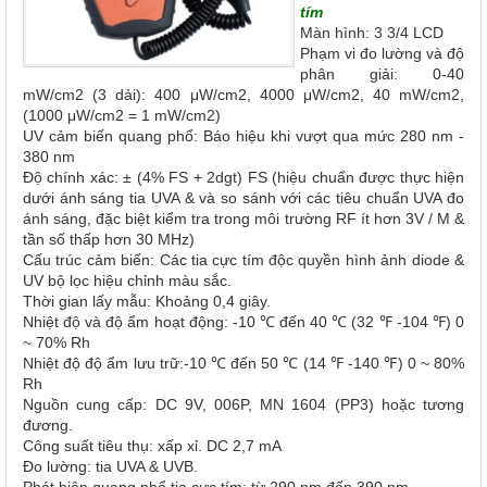
tím
Màn hình: 3 3/4 LCD
Phạm vi đo lường và độ
phân giải: 0-40
mW/cm2 (3 dải): 400 μW/cm2, 4000 μW/cm2, 40 mW/cm2,
(1000 μW/cm2 = 1 mW/cm2)
UV cảm biến quang phổ: Báo hiệu khi vượt qua mức 280 nm -
380 nm
Độ chính xác: ± (4% FS + 2dgt) FS (hiệu chuẩn được thực hiện
dưới ánh sáng tia UVA & và so sánh với các tiêu chuẩn UVA đo
ánh sáng, đặc biệt kiểm tra trong môi trường RF ít hơn 3V / M &
tần số thấp hơn 30 MHz)
Cấu trúc cảm biến: Các tia cực tím độc quyền hình ảnh diode &
UV bộ lọc hiệu chỉnh màu sắc.
Thời gian lấy mẫu: Khoảng 0,4 giây.
Nhiệt độ và độ ẩm hoạt động: -10 ℃ đến 40 ℃ (32 ℉ -104 ℉) 0
~ 70% Rh
Nhiệt độ độ ẩm lưu trữ:-10 ℃ đến 50 ℃ (14 ℉ -140 ℉) 0 ~ 80%
Rh
Nguồn cung cấp: DC 9V, 006P, MN 1604 (PP3) hoặc tương
đương.
Công suất tiêu thụ: xấp xỉ. DC 2,7 mA
Đo lường: tia UVA & UVB.