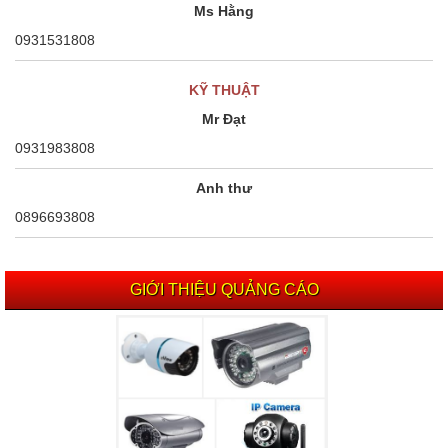
Ms Hằng
0931531808
KỸ THUẬT
Mr Đạt
0931983808
Anh thư
0896693808
GIỚI THIỆU QUẢNG CÁO