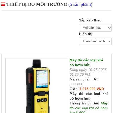
THIẾT BỊ ĐO MÔI TRƯỜNG
(5 sản phẩm)
Sắp xếp theo
Hiển thị
Máy dò các loại khí
có bơm hút
Đăng ngày 19-07-2023
01:29:29 PM
Mã sản phẩm:
AT
000303
Giá :
7.075.000 VND
Máy dò các loại khí
có bơm hút
Thông tin chi tiết
Máy
dò các loại khí có bơm
hút K-600