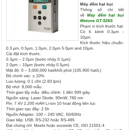
Máy đếm hạt bụi
Thông số chi tiết
về
Máy đếm hạt bụi
Metone GT-526S
Phạm vi kích thước hạt:
Có 6 kênh 0.3µm ‐
10µm.
Kích thước hiệu chuẩn:
0.3 μm, 0.5μm, 1.0μm, 2.0μm 5.0μm and 10μm.
Cài đặt kích thước:
0.3μm – 2.0μm (bước nhảy 0.1μm)
2.0μm – 10μm (bước nhảy 0.5μm)
Mật độ: 0 – 3,000,000 hạt/khối phút (105,900 hạt/L)
Độ chính xác: ± 10%
Lưu lượng: 0.1 cfm (2.83 lpm)
Bộ nhớ: 8,000 mẫu
Thời gian lấy mẫu: điều chỉnh: 1 đến 999 giây
Nguồn sáng: Laser Diode, 90mW, 780 nm
Pin: 7.4V 2,200 mAH Li-ion 10 hoạt động liên tục
Thời gian sạc đầy: 2.5h
Nguồn Adapter: 100 – 240 VAC, 50/60Hz
Giao tiếp: USB, RS-232 hoặc RS-485
Đạt chứng chỉ: Meets hoặc exceeds CE, ISO 21501-4