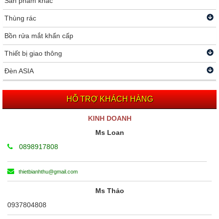
Sản phẩm khác
Thùng rác
Bồn rửa mắt khẩn cấp
Thiết bị giao thông
Đèn ASIA
HỖ TRỢ KHÁCH HÀNG
KINH DOANH
Ms Loan
0898917808
thietbianhthu@gmail.com
Ms Thảo
0937804808