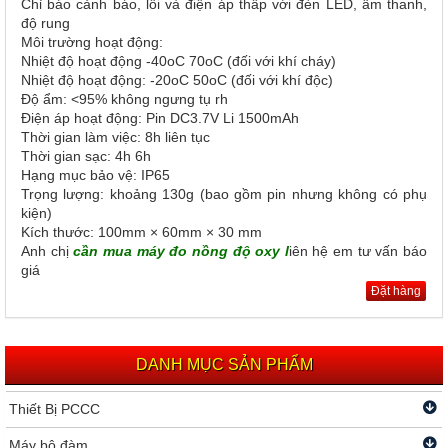
Chỉ báo cảnh báo, lỗi và điện áp thấp với đèn LED, âm thanh,
độ rung
Môi trường hoạt động:
Nhiệt độ hoạt động -40oC 70oC (đối với khí cháy)
Nhiệt độ hoạt động: -20oC 50oC (đối với khí độc)
Độ ẩm: <95% không ngưng tụ rh
Điện áp hoạt động: Pin DC3.7V Li 1500mAh
Thời gian làm việc: 8h liên tục
Thời gian sạc: 4h 6h
Hạng mục bảo vệ: IP65
Trọng lượng: khoảng 130g (bao gồm pin nhưng không có phụ
kiện)
Kích thước: 100mm × 60mm × 30 mm
Anh chị
cần mua máy đo nồng độ oxy l
iên hệ em tư vấn báo
giá
Đặt hàng
DANH MỤC SẢN PHẨM
Thiết Bị PCCC
Máy bộ đàm