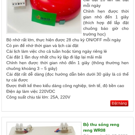
mỗi ngày
Chỉnh hẹn được thời
gian nhỏ đến 1 giây
(thích hợp để lắp đặt
chuông báo giờ cho
trường học)
Bộ nhớ rất lớn, thực hiện được 28 chu kỳ ON/OFF mỗi ngày
Có pin để nhớ thời gian và lịch cài đặt
Cài lịch làm việc cho cả tuần hoặc từng ngày riêng lẻ
Cài đặt 1 lần duy nhất chu kỳ lập đi lập lại mãi mãi
Chỉnh hẹn được thời gian nhỏ đến 1 giây (thông thường hẹn
chuông khoảng 3 – 5 giây)
Cài đặt rất dễ dàng (đọc hướng dẫn bên dưới 30 giây là có thể
tự cài được
Được thiết kế theo kiểu dáng công nghiệp, tinh tế, độ bền cao
Điện áp làm việc 220VDC
Công suất chịu tải lớn: 25A, 220V
Đặt hàng
Bộ thu sóng reng
reng WR08