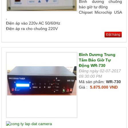
Bình dương chuông
báo giờ tự động
Chipset Microchip USA
,
Điện áp vào 220v AC 50/60Hz
Điện áp ra cho chuông 220V
Đặt hàng
Bình Dương Trung
Tâm Báo Giờ Tự
Động WR-730
Đăng ngày 02-07-2017
09:30:00 PM
Mã sản phẩm:
WR-730
Giá :
5.875.000 VND