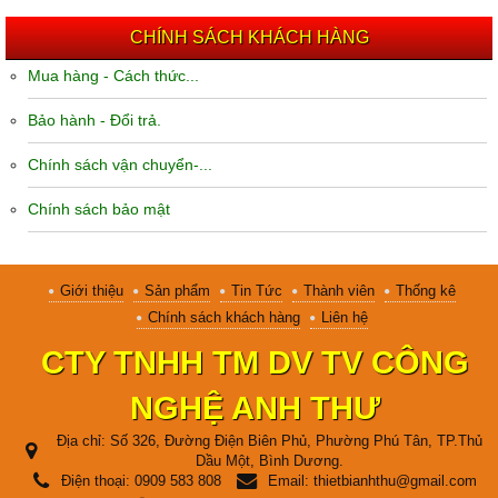
CHÍNH SÁCH KHÁCH HÀNG
Mua hàng - Cách thức...
Bảo hành - Đổi trả.
Chính sách vận chuyển-...
Chính sách bảo mật
Giới thiệu
Sản phẩm
Tin Tức
Thành viên
Thống kê
Chính sách khách hàng
Liên hệ
CTY TNHH TM DV TV CÔNG
NGHỆ ANH THƯ
Địa chỉ:
Số 326, Đường Điện Biên Phủ, Phường Phú Tân, TP.Thủ
Dầu Một, Bình Dương.
Điện thoại:
0909 583 808
Email:
thietbianhthu@gmail.com