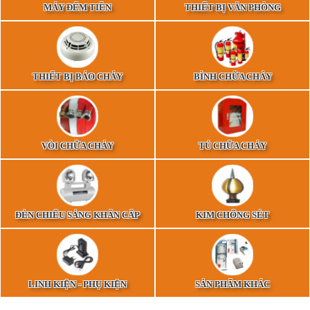
MÁY ĐẾM TIỀN
THIẾT BỊ VĂN PHÒNG
THIẾT BỊ BÁO CHÁY
BÌNH CHỮA CHÁY
VÒI CHỮA CHÁY
TỦ CHỮA CHÁY
ĐÈN CHIẾU SÁNG KHẨN CẤP
KIM CHỐNG SÉT
LINH KIỆN - PHỤ KIỆN
SẢN PHẨM KHÁC