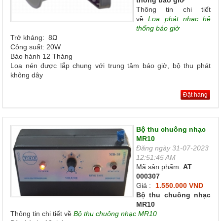
thống báo giờ
Thông tin chi tiết
về
Loa phát nhạc hệ
thống báo giờ
Trở kháng: 8Ω
Công suất: 20W
Bảo hành 12 Tháng
Loa nén được lắp chung với trung tâm báo giờ, bộ thu phát
không dây
Đặt hàng
Bộ thu chuông nhạc
MR10
Đăng ngày 31-07-2023
12:51:45 AM
Mã sản phẩm:
AT
000307
Giá :
1.550.000 VND
Bộ thu chuông nhạc
MR10
Thông tin chi tiết về
Bộ thu chuông nhạc MR10