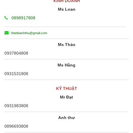
KINH DOANH
Ms Loan
0898917808
thietbianhthu@gmail.com
Ms Thảo
0937804808
Ms Hằng
0931531808
KỸ THUẬT
Mr Đạt
0931983808
Anh thư
0896693808