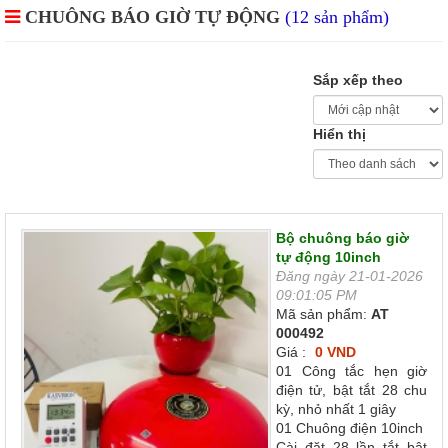
CHUÔNG BÁO GIỜ TỰ ĐỘNG
(12 sản phẩm)
Sắp xếp theo
Hiển thị
Bộ chuông báo giờ
tự động 10inch
Đăng ngày 21-01-2026
09:01:05 PM
Mã sản phẩm:
AT
000492
Giá :
0 VND
01 Công tắc hẹn giờ
điện tử, bật tắt 28 chu
kỳ, nhỏ nhất 1 giây
01 Chuông điện 10inch
Cài đặt 28 lần tắt bật