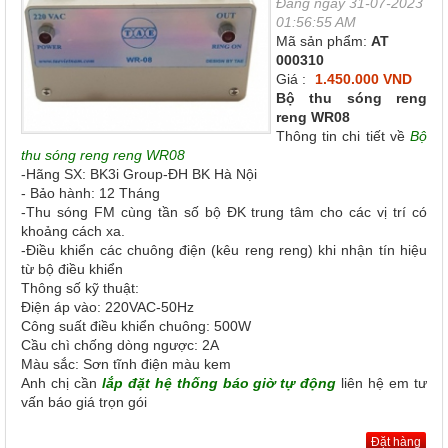
Đăng ngày 31-07-2023
01:56:55 AM
Mã sản phẩm:
AT
000310
Giá :
1.450.000 VND
Bộ thu sóng reng
reng WR08
Thông tin chi tiết về
Bộ
thu sóng reng reng WR08
-Hãng SX: BK3i Group-ĐH BK Hà Nội
- Bảo hành: 12 Tháng
-Thu sóng FM cùng tần số bộ ĐK trung tâm cho các vị trí có
khoảng cách xa.
-Điều khiển các chuông điện (kêu reng reng) khi nhận tín hiệu
từ bộ điều khiển
Thông số kỹ thuật:
Điện áp vào: 220VAC-50Hz
Công suất điều khiển chuông: 500W
Cầu chì chống dòng ngược: 2A
Màu sắc: Sơn tĩnh điện màu kem
Anh chị cần
lắp đặt hệ thống báo giờ tự động
liên hệ em tư
vấn báo giá trọn gói
Đặt hàng