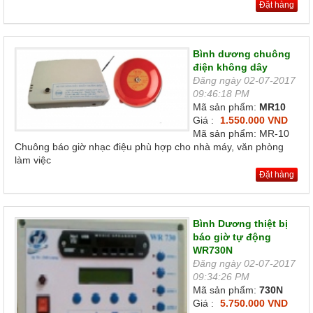
Đặt hàng
Bình dương chuông
điện không dây
Đăng ngày 02-07-2017
09:46:18 PM
Mã sản phẩm:
MR10
Giá :
1.550.000 VND
Mã sản phẩm: MR-10
Chuông báo giờ nhạc điệu phù hợp cho nhà máy, văn phòng
làm việc
Đặt hàng
Bình Dương thiệt bị
báo giờ tự động
WR730N
Đăng ngày 02-07-2017
09:34:26 PM
Mã sản phẩm:
730N
Giá :
5.750.000 VND