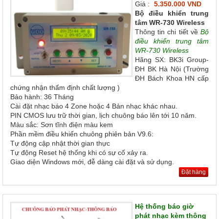
Giá :
5.350.000 VND
Bộ điều khiển trung
tâm WR-730 Wireless
Thông tin chi tiết về
Bộ
điều khiển trung tâm
WR-730 Wireless
Hãng SX: BK3i Group-
ĐH BK Hà Nội (Trường
ĐH Bách Khoa HN cấp
chứng nhận thẩm định chất lượng )
Bảo hành: 36 Tháng
Cài đặt nhạc báo 4 Zone hoặc 4 Bản nhạc khác nhau.
PIN CMOS lưu trữ thời gian, lịch chuông báo lên tới 10 năm.
Màu sắc: Sơn tĩnh điện màu kem
Phần mềm điều khiển chuông phiên bản V9.6:
Tự động cập nhật thời gian thực
Tự động Reset hệ thống khi có sự cố xảy ra.
Giao diện Windows mới, đễ dàng cài đặt và sử dụng.
Đặt hàng
Hệ thống báo giờ
phát nhạc kèm thông