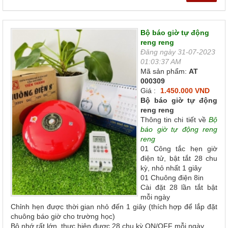
Bộ báo giờ tự động
reng reng
Đăng ngày 31-07-2023
01:03:37 AM
Mã sản phẩm:
AT
000309
Giá :
1.450.000 VND
Bộ báo giờ tự động
reng reng
Thông tin chi tiết về
Bộ
báo giờ tự động reng
reng
01 Công tắc hẹn giờ
điện tử, bật tắt 28 chu
kỳ, nhỏ nhất 1 giây
01 Chuông điện 8in
Cài đặt 28 lần tắt bật
mỗi ngày
Chỉnh hẹn được thời gian nhỏ đến 1 giây (thích hợp để lắp đặt
chuông báo giờ cho trường học)
Bộ nhớ rất lớn, thực hiện được 28 chu kỳ ON/OFF mỗi ngày