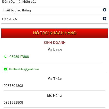
Bồn rửa mắt khẩn cấp
Thiết bị giao thông
Đèn ASIA
HỖ TRỢ KHÁCH HÀNG
KINH DOANH
Ms Loan
0898917808
thietbianhthu@gmail.com
Ms Thảo
0937804808
Ms Hằng
0931531808