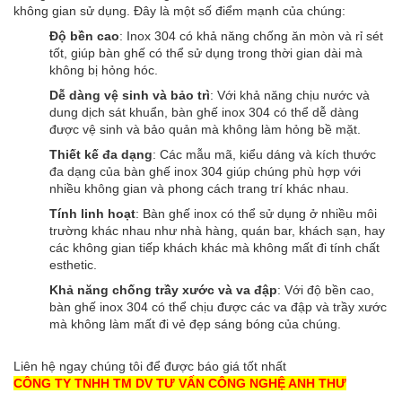
không gian sử dụng. Đây là một số điểm mạnh của chúng:
Độ bền cao
: Inox 304 có khả năng chống ăn mòn và rỉ sét
tốt, giúp bàn ghế có thể sử dụng trong thời gian dài mà
không bị hỏng hóc.
Dễ dàng vệ sinh và bảo trì
: Với khả năng chịu nước và
dung dịch sát khuẩn, bàn ghế inox 304 có thể dễ dàng
được vệ sinh và bảo quản mà không làm hỏng bề mặt.
Thiết kế đa dạng
: Các mẫu mã, kiểu dáng và kích thước
đa dạng của bàn ghế inox 304 giúp chúng phù hợp với
nhiều không gian và phong cách trang trí khác nhau.
Tính linh hoạt
: Bàn ghế inox có thể sử dụng ở nhiều môi
trường khác nhau như nhà hàng, quán bar, khách sạn, hay
các không gian tiếp khách khác mà không mất đi tính chất
esthetic.
Khả năng chống trầy xước và va đập
: Với độ bền cao,
bàn ghế inox 304 có thể chịu được các va đập và trầy xước
mà không làm mất đi vẻ đẹp sáng bóng của chúng.
Liên hệ ngay chúng tôi để được báo giá tốt nhất
CÔNG TY TNHH TM DV TƯ VẤN CÔNG NGHỆ ANH THƯ