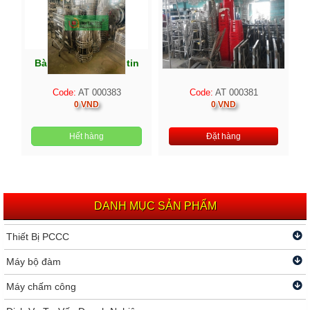
Bàn ghế inox căng tin
Bàn ghế inox
Code:
AT 000383
Code:
AT 000381
0 VND
0 VND
Hết hàng
Đặt hàng
DANH MỤC SẢN PHẨM
Thiết Bị PCCC
Máy bộ đàm
Máy chấm công