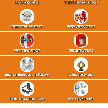
MÁY ĐẾM TIỀN
THIẾT BỊ VĂN PHÒNG
THIẾT BỊ BÁO CHÁY
BÌNH CHỮA CHÁY
VÒI CHỮA CHÁY
TỦ CHỮA CHÁY
ĐÈN CHIẾU SÁNG KHẨN CẤP
KIM CHỐNG SÉT
LINH KIỆN - PHỤ KIỆN
SẢN PHẨM KHÁC