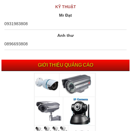
KỸ THUẬT
Mr Đạt
0931983808
Anh thư
0896693808
GIỚI THIỆU QUẢNG CÁO