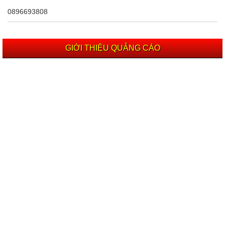
0896693808
GIỚI THIỆU QUẢNG CÁO