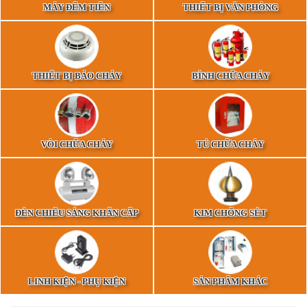
MÁY ĐẾM TIỀN
THIẾT BỊ VĂN PHÒNG
THIẾT BỊ BÁO CHÁY
BÌNH CHỮA CHÁY
VÒI CHỮA CHÁY
TỦ CHỮA CHÁY
ĐÈN CHIẾU SÁNG KHẨN CẤP
KIM CHỐNG SÉT
LINH KIỆN - PHỤ KIỆN
SẢN PHẨM KHÁC