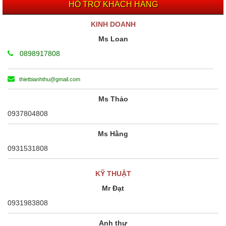
HỖ TRỢ KHÁCH HÀNG
KINH DOANH
Ms Loan
0898917808
thietbianhthu@gmail.com
Ms Thảo
0937804808
Ms Hằng
0931531808
KỸ THUẬT
Mr Đạt
0931983808
Anh thư